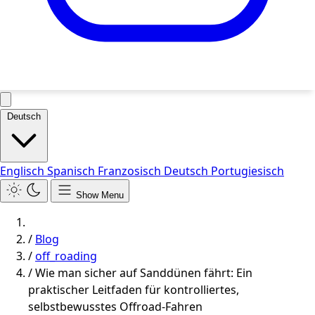
Deutsch
Englisch
Spanisch
Franzosisch
Deutsch
Portugiesisch
Show Menu
/
Blog
/
off_roading
/
Wie man sicher auf Sanddünen fährt: Ein
praktischer Leitfaden für kontrolliertes,
selbstbewusstes Offroad-Fahren