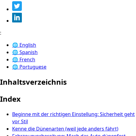
:
🌐
English
🌐
Spanish
🌐
French
🌐
Portuguese
Inhaltsverzeichnis
Index
Beginne mit der richtigen Einstellung: Sicherheit geht
vor Stil
Kenne die Dünenarten (weil jede anders fährt)
Fahrzeugvorbereitung: Mach das Auto dünenfest,