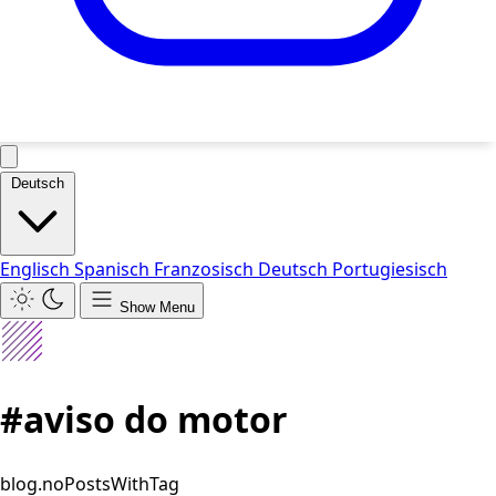
Deutsch
Englisch
Spanisch
Franzosisch
Deutsch
Portugiesisch
Show Menu
#aviso do motor
blog.noPostsWithTag