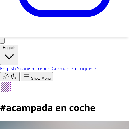
English
English
Spanish
French
German
Portuguese
Show Menu
#acampada en coche