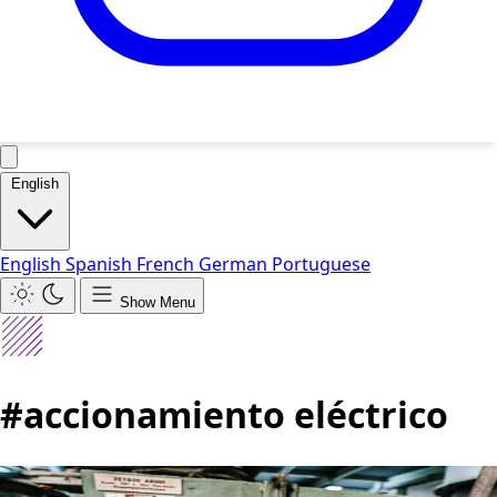
English
English
Spanish
French
German
Portuguese
Show Menu
#accionamiento eléctrico