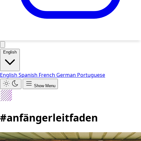
English
English
Spanish
French
German
Portuguese
Show Menu
#anfängerleitfaden