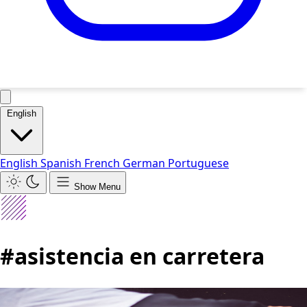
English
English
Spanish
French
German
Portuguese
Show Menu
#asistencia en carretera