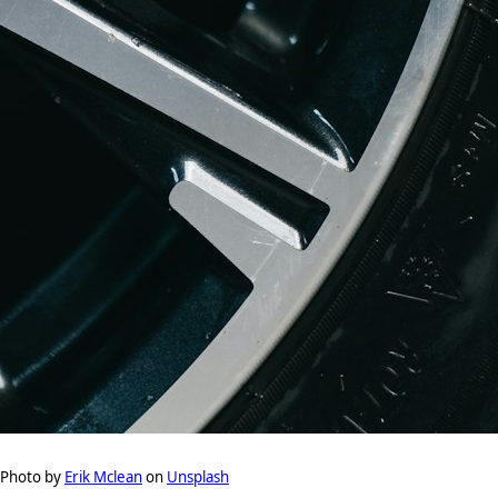
Photo by
Erik Mclean
on
Unsplash