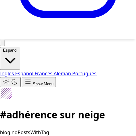
Espanol
Ingles
Espanol
Frances
Aleman
Portugues
Show Menu
#adhérence sur neige
blog.noPostsWithTag