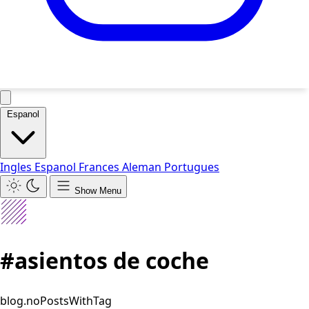
Espanol
Ingles
Espanol
Frances
Aleman
Portugues
Show Menu
#asientos de coche
blog.noPostsWithTag