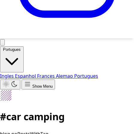
Portugues
Ingles
Espanhol
Frances
Alemao
Portugues
Show Menu
#car camping
blog.noPostsWithTag