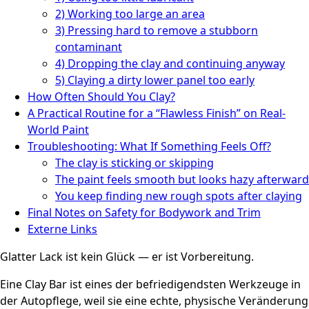
2) Working too large an area
3) Pressing hard to remove a stubborn
contaminant
4) Dropping the clay and continuing anyway
5) Claying a dirty lower panel too early
How Often Should You Clay?
A Practical Routine for a “Flawless Finish” on Real-
World Paint
Troubleshooting: What If Something Feels Off?
The clay is sticking or skipping
The paint feels smooth but looks hazy afterward
You keep finding new rough spots after claying
Final Notes on Safety for Bodywork and Trim
Externe Links
Glatter Lack ist kein Glück — er ist Vorbereitung.
Eine Clay Bar ist eines der befriedigendsten Werkzeuge in
der Autopflege, weil sie eine echte, physische Veränderung