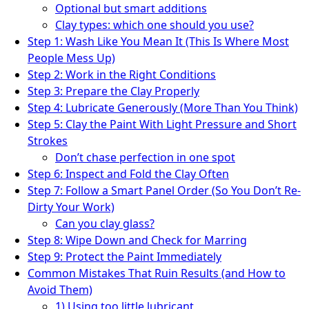
Optional but smart additions
Clay types: which one should you use?
Step 1: Wash Like You Mean It (This Is Where Most
People Mess Up)
Step 2: Work in the Right Conditions
Step 3: Prepare the Clay Properly
Step 4: Lubricate Generously (More Than You Think)
Step 5: Clay the Paint With Light Pressure and Short
Strokes
Don’t chase perfection in one spot
Step 6: Inspect and Fold the Clay Often
Step 7: Follow a Smart Panel Order (So You Don’t Re-
Dirty Your Work)
Can you clay glass?
Step 8: Wipe Down and Check for Marring
Step 9: Protect the Paint Immediately
Common Mistakes That Ruin Results (and How to
Avoid Them)
1) Using too little lubricant